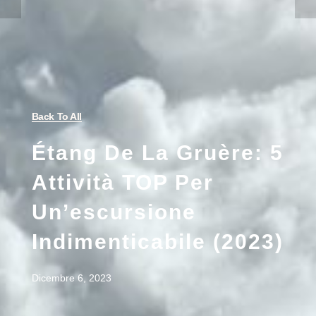
Back To All
Étang De La Gruère: 5
Attività TOP Per
Un’escursione
Indimenticabile (2023)
Dicembre 6, 2023