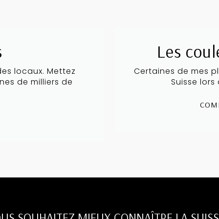
s
Les coul
 des locaux. Mettez
Certaines de mes pl
es de milliers de
Suisse lors
COM
S
US SOUHAITEZ MIEUX CONNAÎTRE LA SUISS