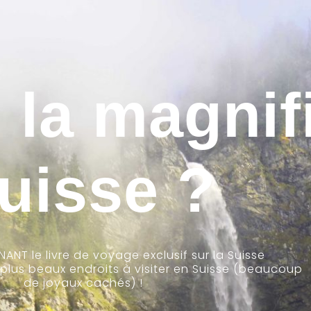
 la magnif
uisse ?
NT le livre de voyage exclusif sur la Suisse
 plus beaux endroits à visiter en Suisse (beaucoup
de joyaux cachés) !