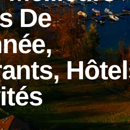
s De
née,
ants, Hôtel
ités