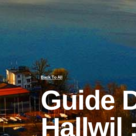
Back To All
Guide 
Hallwil 