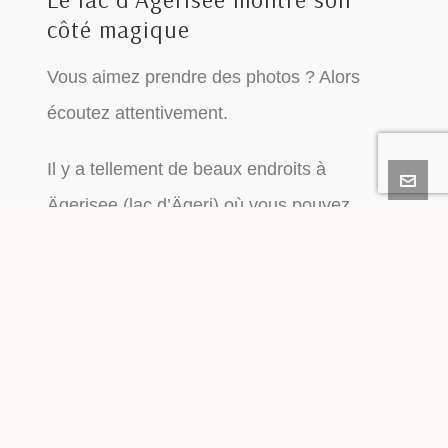
côté magique
Vous aimez prendre des photos ? Alors
écoutez attentivement.
Il y a tellement de beaux endroits à
Ägerisee (lac d’Ägeri) où vous pouvez
vraiment prendre des photos à couper le
souffle. Le lac et le panorama montagneux
du canton de Schwyz en arrière-plan créent
une ambiance spéciale. C’est génial de voir
à quel point cet endroit magique est proche
de Zug.