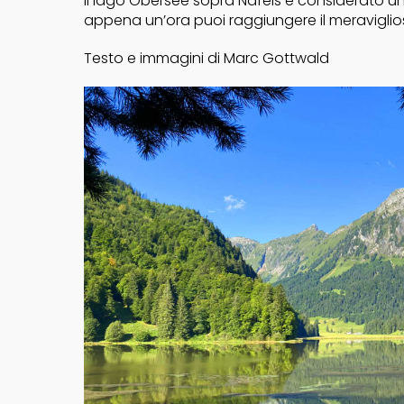
Il lago Obersee sopra Näfels è considerato uno
appena un’ora puoi raggiungere il meraviglio
Testo e immagini di Marc Gottwald