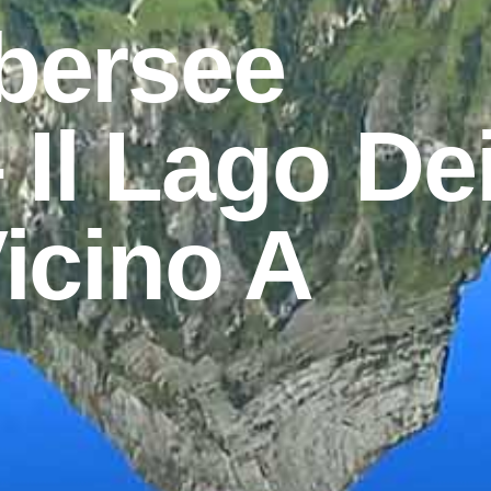
bersee
 Il Lago De
icino A