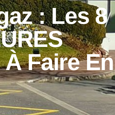
az : Les 8
EURES
À Faire En