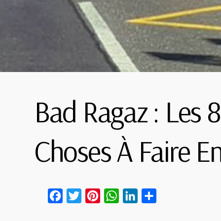
Bad Ragaz : Les
Choses À Faire E
Facebook
Twitter
Pinterest
WhatsApp
LinkedIn
Partager