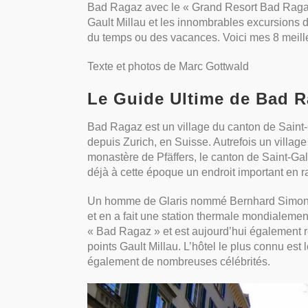
Bad Ragaz avec le « Grand Resort Bad Ragaz 
Gault Millau et les innombrables excursions da
du temps ou des vacances. Voici mes 8 meille
Texte et photos de Marc Gottwald
Le Guide Ultime de Bad 
Bad Ragaz est un village du canton de Saint-
depuis Zurich, en Suisse. Autrefois un villag
monastère de Pfäffers, le canton de Saint-Gall
déjà à cette époque un endroit important en rai
Un homme de Glaris nommé Bernhard Simon a
et en a fait une station thermale mondialemen
« Bad Ragaz » et est aujourd’hui également 
points Gault Millau. L’hôtel le plus connu es
également de nombreuses célébrités.