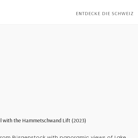
ENTDECKE DIE SCHWEIZ
il with the Hammetschwand Lift (2023)
from Bürgenstock with panoramic views of Lake