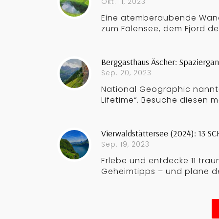
Okt. 11, 2023
Eine atemberaubende Wande
zum Fälensee, dem Fjord des
Berggasthaus Äscher: Spaziergan
Sep. 20, 2023
National Geographic nannt
Lifetime“. Besuche diesen m
Vierwaldstättersee (2024): 13 
Sep. 19, 2023
Erlebe und entdecke 11 tra
Geheimtipps – und plane de