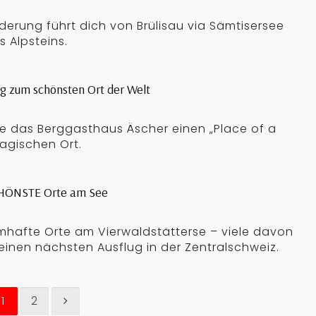
rung führt dich von Brülisau via Sämtisersee
 Alpsteins.
g zum schönsten Ort der Welt
e das Berggasthaus Äscher einen „Place of a
agischen Ort.
SCHÖNSTE Orte am See
umhafte Orte am Vierwaldstätterse – viele davon
inen nächsten Ausflug in der Zentralschweiz.
1
2