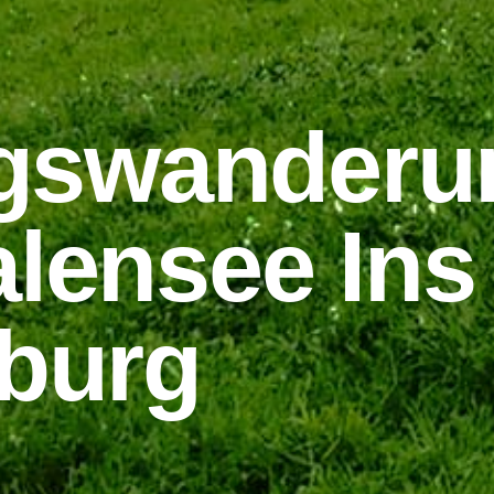
ngswanderu
lensee Ins
burg