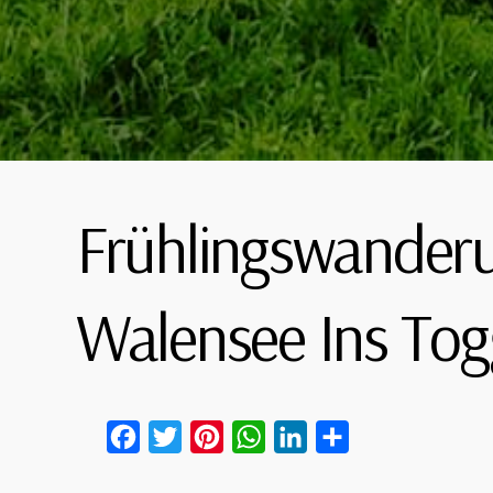
Frühlingswander
Walensee Ins To
Facebook
Twitter
Pinterest
WhatsApp
LinkedIn
Teilen