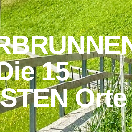
RBRUNNE
Die 15
STEN Orte