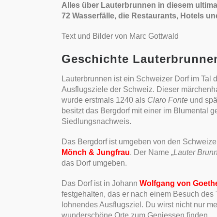
Alles über Lauterbrunnen in diesem ultimat
72 Wasserfälle, die Restaurants, Hotels un
Text und Bilder von Marc Gottwald
Geschichte Lauterbrunne
Lauterbrunnen ist ein Schweizer Dorf im Tal 
Ausflugsziele der Schweiz. Dieser märchenha
wurde erstmals 1240 als
Claro Fonte
und spä
besitzt das Bergdorf mit einer im Blumental
Siedlungsnachweis.
Das Bergdorf ist umgeben von den Schweize
Mönch & Jungfrau
. Der Name „
Lauter Brun
das Dorf umgeben.
Das Dorf ist in Johann
Wolfgang von Goeth
festgehalten, das er nach einem Besuch des T
lohnendes Ausflugsziel. Du wirst nicht nur m
wunderschöne Orte zum Geniessen finden.